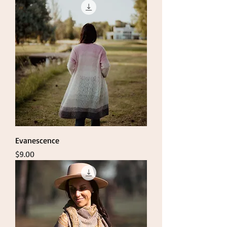
Evanescence
Price
$9.00