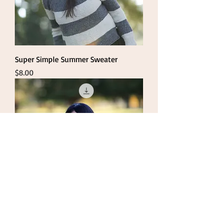
Super Simple Summer Sweater
Price
$8.00
Striped Bobble Cowl