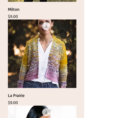
Milton
Price
$9.00
La Prairie
Price
$9.00